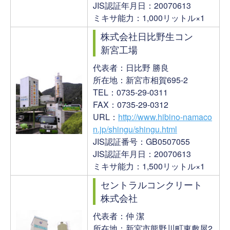
JIS認証年月日：20070613
ミキサ能力：1,000リットル×1
株式会社日比野生コン
新宮工場
代表者：日比野 勝良
所在地：新宮市相賀695-2
TEL：0735-29-0311
FAX：0735-29-0312
URL：
http://www.hibino-namaco
n.jp/shingu/shingu.html
JIS認証番号：GB0507055
JIS認証年月日：20070613
ミキサ能力：1,500リットル×1
セントラルコンクリート
株式会社
代表者：仲 潔
所在地：新宮市熊野川町東敷屋2