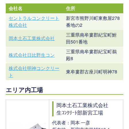
会社名
住所
セントラルコンクリート
新宮市熊野川町東敷屋278
株式会社
番地の2
三重県南牟婁郡紀宝町鮒
岡本土石工業株式会社
田501番地
三重県南牟婁郡紀宝町鵜
株式会社日比野生コン
殿8
株式会社明神コンクリー
東牟婁郡古座川町明神78
ト
エリア内工場
岡本土石工業株式会社
生ｺﾝｸﾘｰﾄ部新宮工場
代表者：岡本 一彦