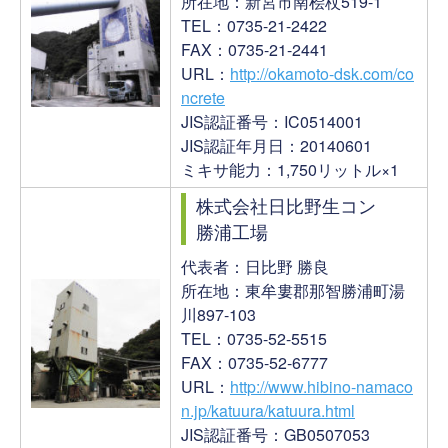
所在地：新宮市南桧杖519-1
TEL：0735-21-2422
FAX：0735-21-2441
URL：
http://okamoto-dsk.com/co
ncrete
JIS認証番号：IC0514001
JIS認証年月日：20140601
ミキサ能力：1,750リットル×1
株式会社日比野生コン
勝浦工場
代表者：日比野 勝良
所在地：東牟婁郡那智勝浦町湯
川897-103
TEL：0735-52-5515
FAX：0735-52-6777
URL：
http://www.hibino-namaco
n.jp/katuura/katuura.html
JIS認証番号：GB0507053