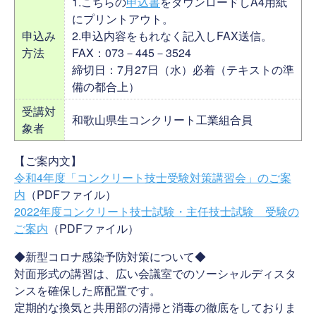
1.こちらの
申込書
をダウンロードしA4用紙
にプリントアウト。
申込み
2.申込内容をもれなく記入しFAX送信。
方法
FAX：073－445－3524
締切日：7月27日（水）必着（テキストの準
備の都合上）
受講対
和歌山県生コンクリート工業組合員
象者
【ご案内文】
令和4年度「コンクリート技士受験対策講習会」のご案
内
（PDFファイル）
2022年度コンクリート技士試験・主任技士試験 受験の
ご案内
（PDFファイル）
◆新型コロナ感染予防対策について◆
対面形式の講習は、広い会議室でのソーシャルディスタ
ンスを確保した席配置です。
定期的な換気と共用部の清掃と消毒の徹底をしておりま