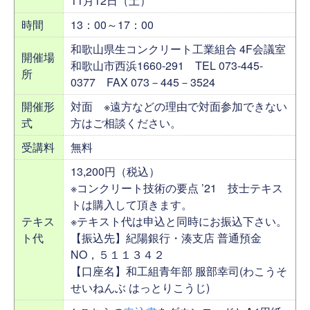
11月12日（土）
時間
13：00～17：00
和歌山県生コンクリート工業組合 4F会議室
開催場
和歌山市西浜1660-291 TEL 073-445-
所
0377 FAX 073－445－3524
開催形
対面 ※遠方などの理由で対面参加できない
式
方はご相談ください。
受講料
無料
13,200円（税込）
※コンクリート技術の要点 ’21 技士テキス
トは購入して頂きます。
テキス
※テキスト代は申込と同時にお振込下さい。
ト代
【振込先】紀陽銀行・湊支店 普通預金
NO，５１１３４２
【口座名】和工組青年部 服部幸司(わこうそ
せいねんぶ はっとりこうじ)