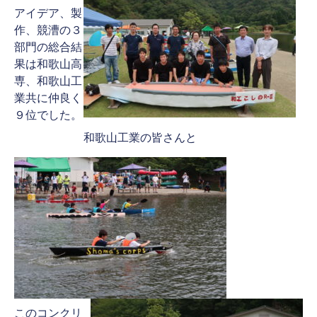
アイデア、製
作、競漕の３
部門の総合結
果は和歌山高
専、和歌山工
業共に仲良く
９位でした。
和歌山工業の皆さんと
このコンクリ